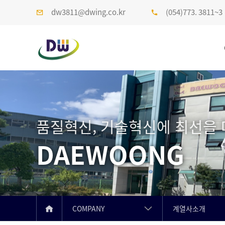
dw3811@dwing.co.kr
(054)773. 3811~3
품질혁신, 기술혁신에 최선을
DAEWOONG
COMPANY
계열사소개