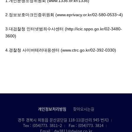
1.개인분쟁조정위원회 (
www.1336.or.kr/1336
)

2.정보보호마크인증위원회 (
www.eprivacy.or.kr/02-580-0533~4
)

3.대검찰청 인터넷범죄수사센터 (
http://icic.sppo.go.kr/02-3480-
3600
)

4.경찰청 사이버테러대응센터 (
www.ctrc.go.kr/02-392-0330
)
개인정보처리방침
찾아오시는길
경주 경북시 외동읍 문산공단길 118-11(문산리 945 번지)
Tex : (054)773. 3811~2
Fax : (054)773. 3814
Email : dw3811@dwing.co.kr